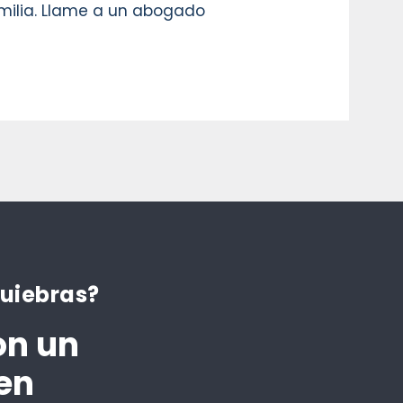
amilia. Llame a un abogado
quiebras?
on un
en